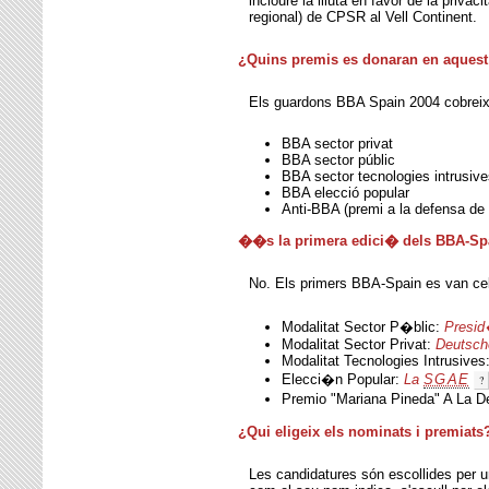
incloure la lliuta en favor de la priv
regional) de CPSR al Vell Continent.
¿Quins premis es donaran en aques
Els guardons BBA Spain 2004 cobreix
BBA sector privat
BBA sector públic
BBA sector tecnologies intrusiv
BBA elecció popular
Anti-BBA (premi a la defensa de l
��s la primera edici� dels BBA-Sp
No. Els primers BBA-Spain es van cele
Modalitat Sector P�blic:
Presid
Modalitat Sector Privat:
Deutsch
Modalitat Tecnologies Intrusives
Elecci�n Popular:
La
SGAE
Premio "Mariana Pineda" A La D
¿Qui eligeix els nominats i premiats
Les candidatures són escollides per un