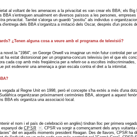
cietat al voltant de les amenaces a la privacitat es van crear els BBA; els Bi
s BBA s'entreguen anualment en diversos païssos a les persones, empreses 
tra privacitat. També s'atorga un guardó "positiu" als individus o organitzacion
ia d'entrega dels BBA s'organitza a imitació dels Oscar, després d'un procés d
rds? ¿Tenen alguna cosa a veure amb el programa de televisió?
 novel.la "1984", on George Orwell va imaginar un món futur controlat per un
at ha estat distorsionat per un programa-concurs televisiu (en el que els conc
ra cada cop amb més freqüència per a referir-se a escoltes indiscriminades, 
 que pot esdevenir una amenaça a gran escala contra el dret a la intimitat.
 BBA?
ra vegada al Regne Unit en 1998, però el concepte s'ha extés a més d'una do
Sudàfrica organitzaran pròximament cerimònies BBA, atorgant a aquest fenò
ons BBA els organitza una associació local.
tenir el nom i el país de celebració en anglès) tindran lloc per primera vegad
ol espanyol de
CPSR
. CPSR va sorgir a començament dels anys vuitanta 
làxies" del en aquells moments president Reagan. Des de llavors, CPSR ha di