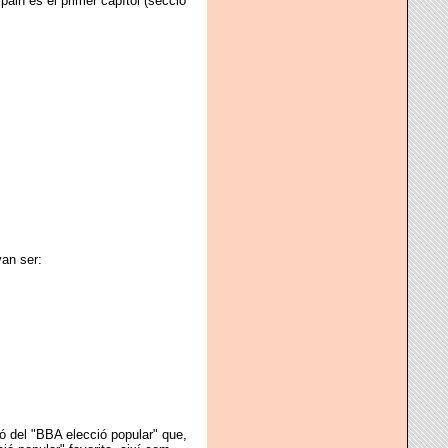
pain és el primer capítol (secció
van ser:
ió del "BBA elecció popular" que,