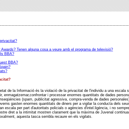
privacitat?
 Awards? Tenen alguna cosa a veure amb el programa de televisió?
 els BBA?
quest BBA?
Spain?
iats?
acitat?
etat de la Informació és la violació de la privacitat de l'individu a una escala 
r, enmagatzemar,confrontar i processar enormes quantitats de dades personals
conseqüències (spam, publicitat agressiva, compra-venda de dades personales
governs gasten enormes quantitats de diners per a vigilar la conducta dels seu
n escala per part d'autoritats policials o agències d'intel.ligència, i no semp
nostre dret a la intimitat mostren clarament que la màxima de Juvenal continu
adoxalment, aquesta tasca sembla recaure en els vigilats.