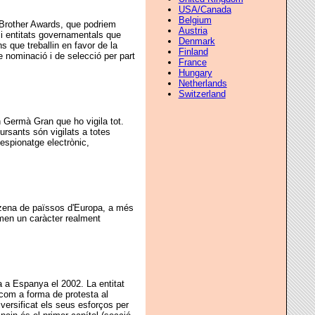
USA/Canada
Belgium
g Brother Awards, que podriem
Austria
i entitats governamentals que
Denmark
s que treballin en favor de la
Finland
e nominació i de selecció per part
France
Hungary
Netherlands
Switzerland
 Germà Gran que ho vigila tot.
ursants són vigilats a totes
espionatge electrònic,
tzena de païssos d'Europa, a més
men un caràcter realment
a a Espanya el 2002. La entitat
com a forma de protesta al
versificat els seus esforços per