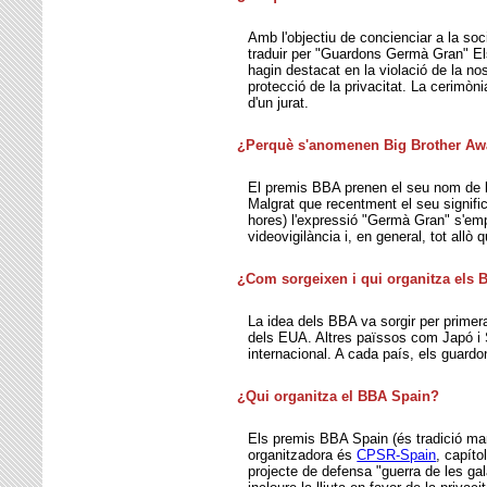
Amb l'objectiu de concienciar a la so
traduir per "Guardons Germà Gran" El
hagin destacat en la violació de la nos
protecció de la privacitat. La cerimòn
d'un jurat.
¿Perquè s'anomenen Big Brother Awa
El premis BBA prenen el seu nom de la
Malgrat que recentment el seu signific
hores) l'expressió "Germà Gran" s'emp
videovigilància i, en general, tot allò
¿Com sorgeixen i qui organitza els
La idea dels BBA va sorgir per prime
dels EUA. Altres païssos com Japó i 
internacional. A cada país, els guard
¿Qui organitza el BBA Spain?
Els premis BBA Spain (és tradició man
organitzadora és
CPSR-Spain
, capít
projecte de defensa "guerra de les ga