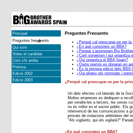
Preguntes Frecuents
Principal
Preguntes freq�ents
¿Perquè cal preocupar-se per la 
¿En què consisteix un BBA?
Qui som
¿Perquè s'anomenen Big Brother
Voteu el candidat
¿Com sorgeixen i qui organitza
¿Qui organitza el BBA Spain?
Com s'hi arriba
¿Quins premis es donaran en a
Premsa
¿És la primera edició dels BBA-
¿Qui eligeix els nominats i prem
Edició 2002
Edició 2003
¿Perquè cal preocupar-se per la priv
Un dels efectes col.laterals de la Soci
Moltes empreses es dediquen a recolli
per vendre-les a tercers; les seves 
no és millor en el sector públic. Els 
intervenció de les comunicacions a gra
provats de violacions arbitràries del 
"Als vigilants, qui els vigilarà?" Par
¿En què consisteix un BBA?