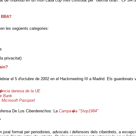
acitat de l'individu en un món cada cop més controlat pel "Germà Gran". CPSR-S
t BBA?
en les següents categories:
es
a privacitat)
ain?
brar el 5 d'octubre de 2002 en el Hackmeeting III a Madrid. Els guardonats 
�ncia danesa de la UE
e Bank
:
Microsoft Passport
efensa De Los Ciberderechos: La
Campa�a "Stop1984"
?
 jurat format per periodistes, advocats i defensors dels ciberdrets, a excepc