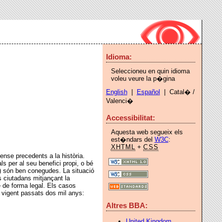
Idioma:
Seleccioneu en quin idioma
voleu veure la p�gina
English
|
Español
| Catal� /
Valenci�
Accessibilitat:
Aquesta web segueix els
est�ndars del
W3C
:
XHTML
+
CSS
sense precedents a la història.
 per al seu benefici propi, o bé
) són ben conegudes. La situació
s ciutadans mitjançant la
re de forma legal. Els casos
a vigent passats dos mil anys:
Altres BBA:
United Kingdom